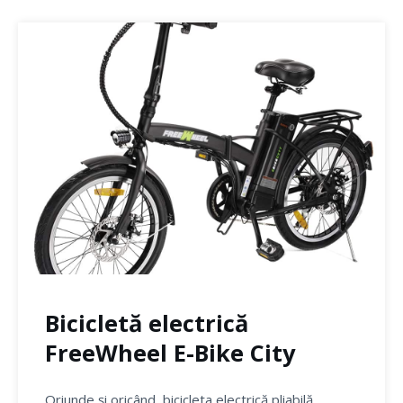
Bicicletă electrică
FreeWheel E-Bike City
Oriunde și oricând, bicicleta electrică pliabilă