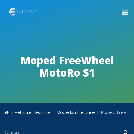
Moped FreeWheel
MotoRo S1
Vehicule Electrice
Mopeduri Electrice
Moped FreeWheel MotoRo S1