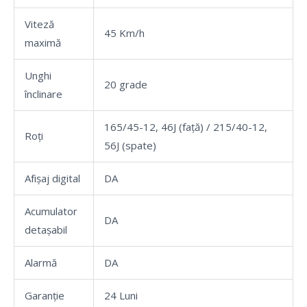
Viteză
45 Km/h
maximă
Unghi
20 grade
înclinare
165/45-12, 46J (față) / 215/40-12,
Roți
56J (spate)
Afișaj digital
DA
Acumulator
DA
detașabil
Alarmă
DA
Garanție
24 Luni