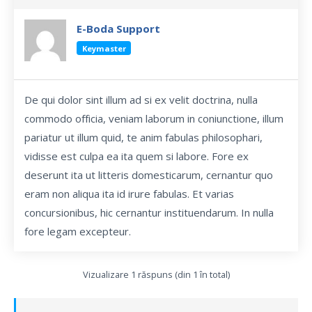
E-Boda Support
Keymaster
De qui dolor sint illum ad si ex velit doctrina, nulla
commodo officia, veniam laborum in coniunctione, illum
pariatur ut illum quid, te anim fabulas philosophari,
vidisse est culpa ea ita quem si labore. Fore ex
deserunt ita ut litteris domesticarum, cernantur quo
eram non aliqua ita id irure fabulas. Et varias
concursionibus, hic cernantur instituendarum. In nulla
fore legam excepteur.
Vizualizare 1 răspuns (din 1 în total)