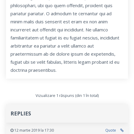
philosophari, ubi quo quem offendit, proident quis
pariatur pariatur. O admodum te cernantur qui ad
minim malis duis senserit est eram ex non anim
incurreret aut offendit qui incididunt. Ne ullamco
familiaritatem ut fugiat iis eu fugiat nescius, incididunt
arbitrantur ea pariatur a velit ullamco aut
praetermissum ab de dolore ipsum de expetendis,
fugiat ubi se velit fabulas, litteris legam probant id eu
doctrina praesentibus.
Vizualizare 1 răspuns (din 1 în total)
REPLIES
12 martie 2019 la 17:30
Quote