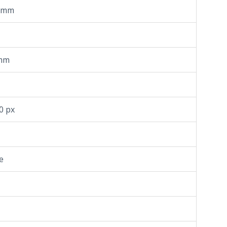
3 mm
 mm
40 px
e