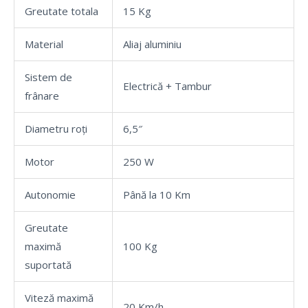
Greutate totala
15 Kg
Material
Aliaj aluminiu
Sistem de
Electrică + Tambur
frânare
Diametru roți
6,5″
Motor
250 W
Autonomie
Până la 10 Km
Greutate
maximă
100 Kg
suportată
Viteză maximă
20 Km/h