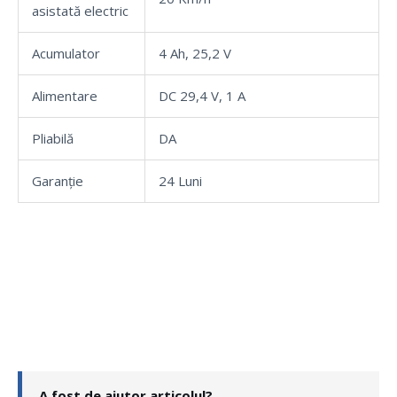
asistată electric
Acumulator
4 Ah, 25,2 V
Alimentare
DC 29,4 V, 1 A
Pliabilă
DA
Garanție
24 Luni
A fost de ajutor articolul?