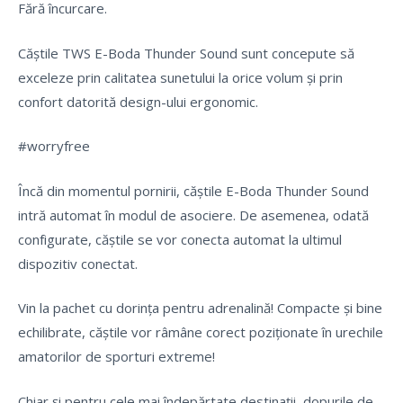
Fără încurcare.
Căștile TWS E-Boda Thunder Sound sunt concepute să
exceleze prin calitatea sunetului la orice volum și prin
confort datorită design-ului ergonomic.
#worryfree
Încă din momentul pornirii, căștile E-Boda Thunder Sound
intră automat în modul de asociere. De asemenea, odată
configurate, căștile se vor conecta automat la ultimul
dispozitiv conectat.
Vin la pachet cu dorința pentru adrenalină! Compacte și bine
echilibrate, căștile vor râmâne corect poziționate în urechile
amatorilor de sporturi extreme!
Chiar și pentru cele mai îndepărtate destinații, dopurile de