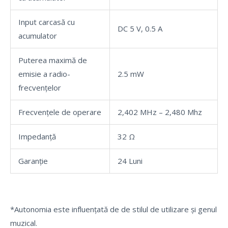
Input carcasă cu
DC 5 V, 0.5 A
acumulator
Puterea maximă de
emisie a radio-
2.5 mW
frecvențelor
Frecvențele de operare
2,402 MHz – 2,480 Mhz
Impedanță
32 Ω
Garanție
24 Luni
*Autonomia este influențată de de stilul de utilizare și genul
muzical.