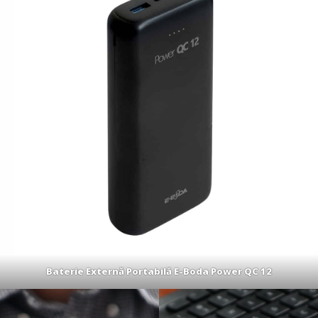
Baterie Externă Portabilă E-Boda Power QC 12