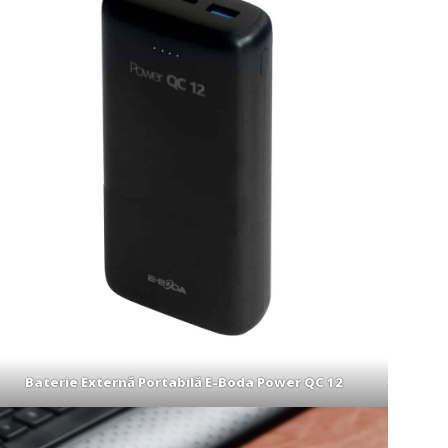
Baterie Externă Portabilă E-Boda Power QC 12