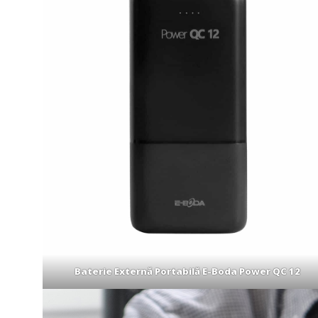
Baterie Externă Portabilă E-Boda Power QC 12