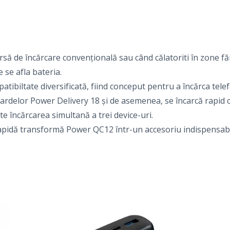
sursă de încărcare convențională sau când călatoriti în zone făr
 se afla bateria.
iltate diversificată, fiind conceput pentru a încărca telefoa
dardelor Power Delivery 18 și de asemenea, se încarcă rapid c
e încărcarea simultană a trei device-uri.
apidă transformă Power QC12 într-un accesoriu indispensabil 