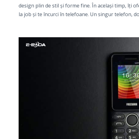
design plin de stil și forme fine. În același timp, îț
la job și te încurci în telefoane. Un singur telefon, do